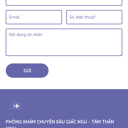
06/01/2023 07:01
Trầm Cảm: Khái niệm, Triệu 
chứng và Nguyên nhân
HYPPO Clinic
Rối loạn Trầm cảm là gì? Bài viết này sẽ lần lượt 
điểm qua những điều bạn cần biết về Rối loạn 
Trầm cảm như khái niệm, chẩn đoán, nguyên 
nhân và các triệu chứng.
Liên hệ tư vấn