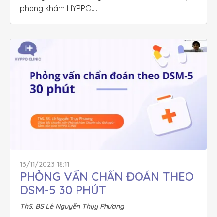
phòng khám HYPPO.

Mời các bạn cùng theo dõi!
13/11/2023 18:11
PHỎNG VẤN CHẨN ĐOÁN THEO 
DSM-5 30 PHÚT
ThS. BS Lê Nguyễn Thụy Phương