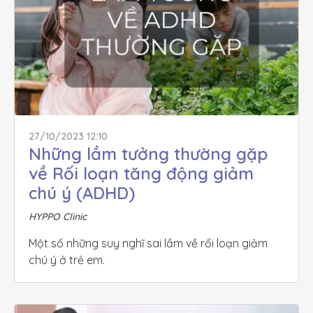
27/10/2023 12:10
Những lầm tưởng thường gặp 
về Rối loạn tăng động giảm 
chú ý (ADHD)
HYPPO Clinic
Một số những suy nghĩ sai lầm về rối loạn giảm 
chú ý ở trẻ em.