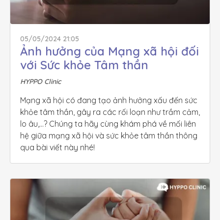
05/05/2024 21:05
Ảnh hưởng của Mạng xã hội đối 
với Sức khỏe Tâm thần
HYPPO Clinic
Mạng xã hội có đang tạo ảnh hưởng xấu đến sức 
khỏe tâm thần, gây ra các rối loạn như trầm cảm, 
lo âu,...? Chúng ta hãy cùng khám phá về mối liên 
hệ giữa mạng xã hội và sức khỏe tâm thần thông 
qua bài viết này nhé!