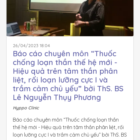
26/04/2023 18:04
Báo cáo chuyên môn “Thuốc 
chống loạn thần thế hệ mới - 
Hiệu quả trên tâm thần phân 
liệt, rối loạn lưỡng cực I và 
trầm cảm chủ yếu” bởi ThS. BS 
Lê Nguyễn Thụy Phương
Hyppo Clinic
Báo cáo chuyên môn “Thuốc chống loạn thần 
thế hệ mới - Hiệu quả trên tâm thần phân liệt, rối 
loạn lưỡng cực I và trầm cảm chủ yếu” bởi ThS. BS 