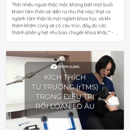
"Rất nhiều người thắc mắc không biết một buổi 
khám tâm thần sẽ diễn ra như thế nào, thật ra 
ngành tâm thần là một ngành khoa học và khi 
thăm khám cũng sẽ có cấu trúc, đầy đủ các 
thành phần y hệt như bao chuyên khoa khác." -  
Bác sĩ Thụy Phương khi thực hiện video về chủ đề 
"Phỏng vấn Chẩn đoán theo DSM-5 trong 30 
phút". Đây cũng là tiếp theo trong chuỗi Sinh 
hoạt Chuyên môn của HYPPO Clinic.