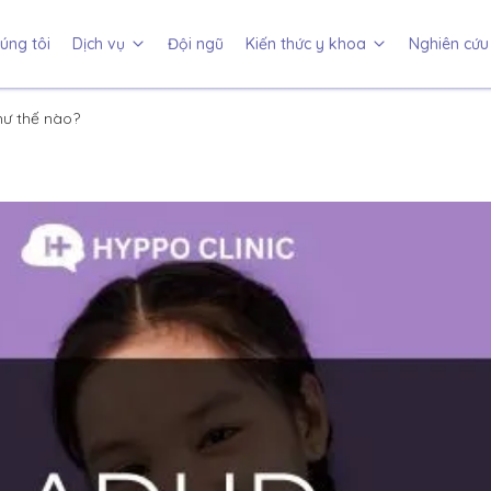
úng tôi
Dịch vụ
Đội ngũ
Kiến thức y khoa
Nghiên cứu 
hư thế nào?