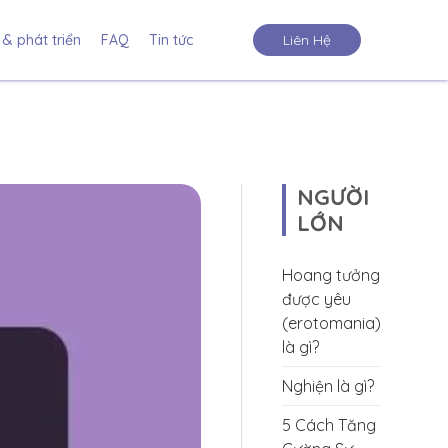
& phát triển
FAQ
Tin tức
Liên Hệ
NGƯỜI
LỚN
Hoang tưởng
được yêu
(erotomania)
là gì?
Nghiện là gì?
5 Cách Tăng