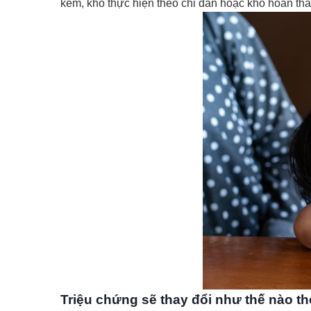
kém, khó thực hiện theo chỉ dẫn hoặc khó hoàn th
Triệu chứng sẽ thay đổi như thế nào th