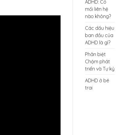
ADHD: Có
mối liên hệ
nào không?
Các dấu hiệu
ban đầu của
ADHD là gì?
Phân biệt
Chậm phát
triển và Tự kỷ
ADHD ở bé
trai