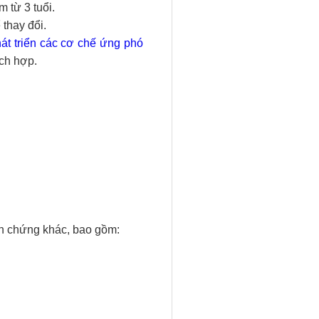
m từ 3 tuổi.
ể thay đổi.
át triển các cơ chế ứng phó
ích hợp.
ến chứng khác, bao gồm: