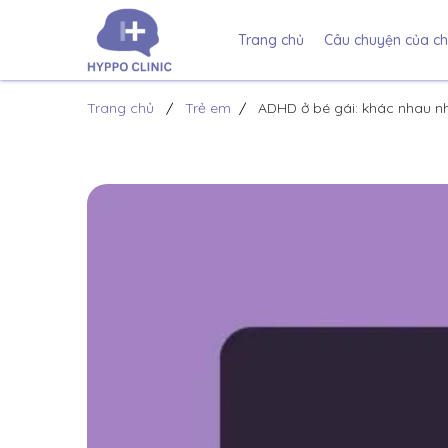
Trang chủ
Câu chuyện của ch
Trang chủ
Trẻ em
ADHD ở bé gái: khác nhau n