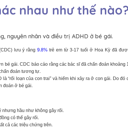
hác nhau như thế nào
ng, nguyên nhân và điều trị ADHD ở bé gái.
(CDC) lưu ý rằng
9.8%
trẻ em từ 3-17 tuổi ở Hoa Kỳ đã đ
ơn bé gái. CDC báo cáo rằng các bác sĩ đã chẩn đoán khoảng
 chẩn đoán tương tự.
à “rối loạn của con trai” và hiếm khi xảy ra ở con gái. Do đ
n đoán ở bé gái.
 ý nhưng hầu như không gây rối.
ồng có thể gây rối.
t cả các triệu chứng trên.