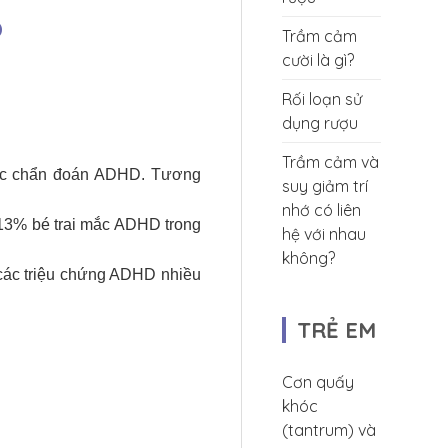
?
Trầm cảm
cười là gì?
Rối loạn sử
dụng rượu
Trầm cảm và
ược chẩn đoán ADHD. Tương
suy giảm trí
nhớ có liên
 13% bé trai mắc ADHD trong
hệ với nhau
không?
ó các triệu chứng ADHD nhiều
TRẺ EM
Cơn quấy
khóc
(tantrum) và