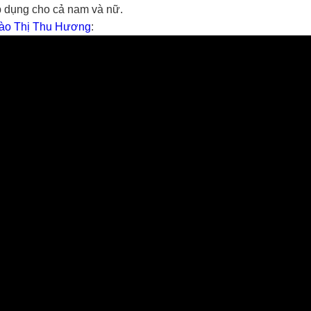
p dụng cho cả nam và nữ.
ào Thị Thu Hương
: