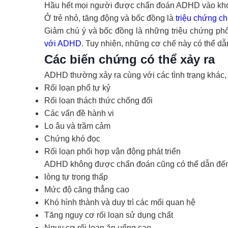
Hầu hết mọi người được chẩn đoán ADHD vào kh
Ở trẻ nhỏ, tăng động và bốc đồng là
triệu chứng c
Giảm chú ý và bốc đồng là những triệu chứng phổ 
với ADHD
. Tuy nhiên, những cơ chế này có thể d
Các biến chứng có thể xảy ra
ADHD thường xảy ra cùng với các tình trạng khác,
Rối loạn phổ tự kỷ
Rối loạn thách thức chống đối
Các vấn đề hành vi
Lo âu và trầm cảm
Chứng khó đọc
Rối loạn phối hợp vận động phát triển
ADHD không được chẩn đoán cũng có thể dẫn đến v
lòng tự trọng thấp
Mức độ căng thẳn
g cao
Khó hình thành và duy trì các mối quan hệ
Tăng nguy cơ rối loạn sử dụng chất
Nguy cơ rối loạn
ăn uống cao