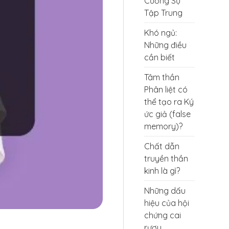
Cường Sự
Tập Trung
Khó ngủ:
Những điều
cần biết
Tâm thần
Phân liệt có
thể tạo ra Ký
ức giả (false
memory)?
Chất dẫn
truyền thần
kinh là gì?
Những dấu
hiệu của hội
chứng cai
rượu